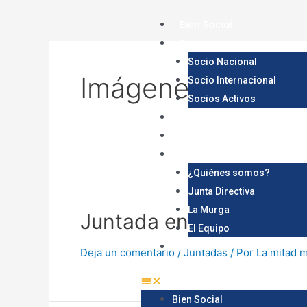
Bien Social
Socios
Socio Nacional
Imágenes
Socio Internacional
Socios Activos
Tienda
Viajá a Argentina
Nosotros
¿Quiénes somos?
Junta Directiva
La Murga
Juntada en Rancho Pilse
El Equipo
Noticias
Deja un comentario
/
Juntadas
/ Por
La mitad 
Bien Social