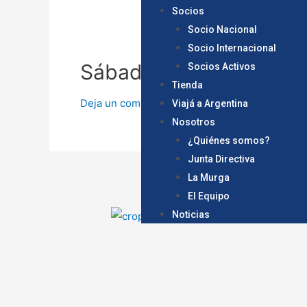
Socios
Socio Nacional
Socio Internacional
Sábado 1 de abril a las
Socios Activos
Tienda
Deja un comentario
/
Boca Juniors
,
Encuentro
Viajá a Argentina
Nosotros
¿Quiénes somos?
Junta Directiva
La Murga
El Equipo
Noticias