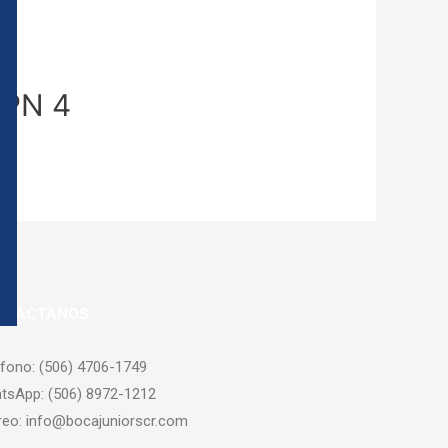
ESPN 4
NTACTANOS
éfono: (506) 4706-1749
tsApp: (506) 8972-1212
reo: info@bocajuniorscr.com