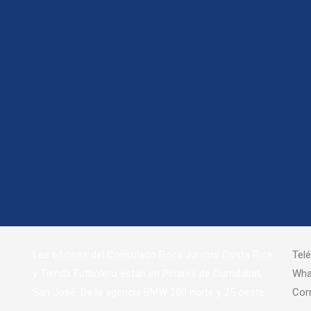
 12:30 medio día hora tica por 
s
/ Por
Maricela Zúñiga Chacón
DIRECCIÓN
CO
Las oficinas del Consulado Boca Juniors Costa Rica
Tel
y Tienda Futbolero están en
Pinares de Curridabat,
Wha
San José.
De la agencia BMW 200 norte y 25 oeste.
Cor