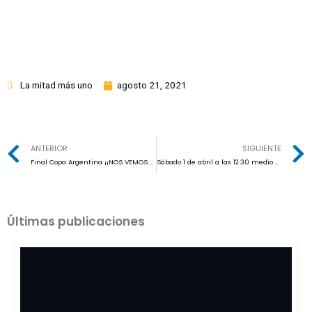
La mitad más uno
agosto 21, 2021
ANTERIOR
SIGUIENTE
Final Copa Argentina ¡¡NOS VEMOS EN LA ÚLTIMA JUNTADA DEL AÑO!!
Sábado 1 de abril a las 12:30 medio día hora tica por ESPN 4
Últimas publicaciones